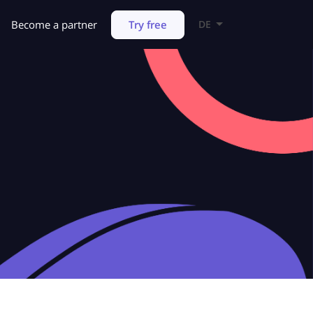
Try free
Become a partner
DE