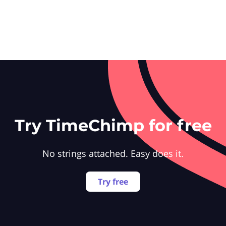
Try TimeChimp for free
No strings attached. Easy does it.
Try free