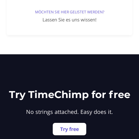
MÖCHTEN SIE HIER GELISTET WERDEN?
Lassen Sie es uns wissen!
Try TimeChimp for free
No strings attached. Easy does it.
Try free